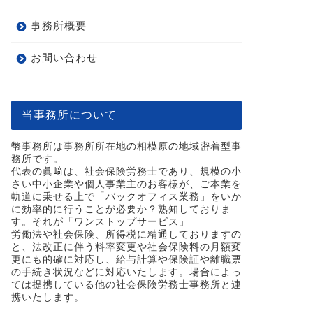
事務所概要
お問い合わせ
事務所名変更のお知らせ
ホームペ
当事務所について
2024年4月16日
幣事務所は事務所所在地の相模原の地域密着型事
務所です。
代表の眞﨑は、社会保険労務士であり、規模の小
さい中小企業や個人事業主のお客様が、ご本業を
軌道に乗せる上で「バックオフィス業務」をいか
に効率的に行うことが必要か？熟知しておりま
す。それが「ワンストップサービス」
労働法や社会保険、所得税に精通しておりますの
と、法改正に伴う料率変更や社会保険料の月額変
更にも的確に対応し、給与計算や保険証や離職票
の手続き状況などに対応いたします。場合によっ
ては提携している他の社会保険労務士事務所と連
携いたします。